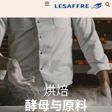
烘焙
酵母与原料