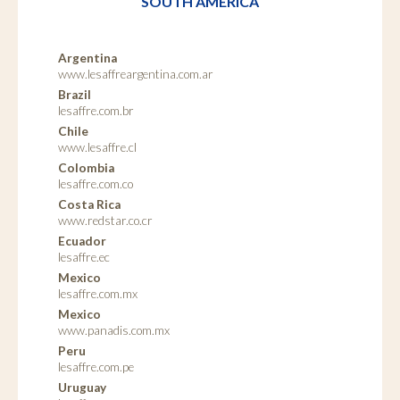
SOUTH AMERICA
Argentina
www.lesaffreargentina.com.ar
Brazil
lesaffre.com.br
Chile
www.lesaffre.cl
Colombia
lesaffre.com.co
Costa Rica
www.redstar.co.cr
Ecuador
lesaffre.ec
Mexico
lesaffre.com.mx
Mexico
www.panadis.com.mx
Peru
lesaffre.com.pe
Uruguay