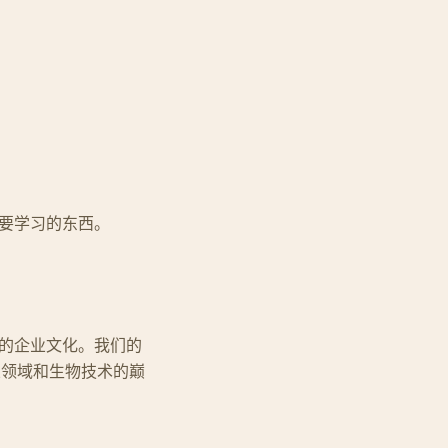
要学习的东西。
的企业文化。我们的
业领域和生物技术的巅