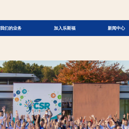
我们的业务
加入乐斯福
新闻中心