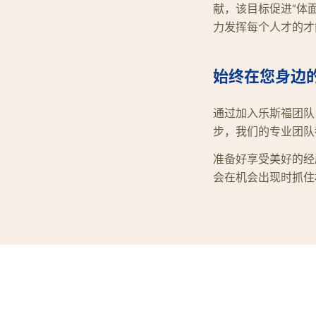
献，该目标促进“体
力发挥每个人才的才能
始终在您身边
通过加入乐斯福团队
步，我们的专业团队
准备好享受美好的经
会在机会出现时抓住