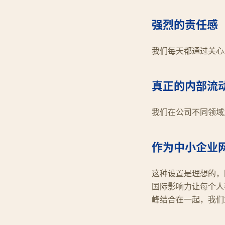
强烈的责任感
我们每天都通过关心
真正的内部流
我们在公司不同领域
作为中小企业
这种设置是理想的，
国际影响力让每个人
峰结合在一起，我们