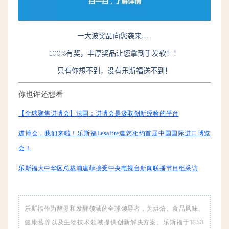
一大波奖品向您袭来……
100%有奖，丰厚奖品让您拿到手发软！！
只有你想不到，没有乐斯福送不到！
你也许还想看
【全球聚焦进博会】法国：进博会是汲取创新经验的平台
进博会，我们来啦！乐斯福Lesaffre邀您相约首届中国国际进口博览
会！
乐斯福大中华区总裁浦建菲接受中央电视台新闻联播节目组采访
乐斯福作为酵母和发酵领域的全球领导者，为烘焙、食品风味、
健康营养以及生物技术领域提供创新解决方案。乐斯福于1853