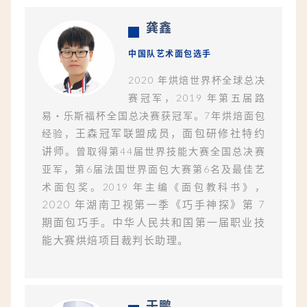
龚鑫
中国队艺术面包选手
2020 年烘焙世界杯全球总决
赛冠军，2019 年第五届路
易・乐斯福杯全国总决赛获冠军。7年烘焙面包
王森冠军联盟成员，⾯包研修社特约
经验，
讲师
。曾取得第44届世界技能大赛全国总决赛
亚军，第6届法国世界面包大赛第6名及最佳艺
术面包奖。2019 年主编《⾯包教科书》，
2020 年湖南卫视第⼀季《巧⼿神探》第 7
期⾯包巧⼿。中华人民共和国第一届职业技
能大赛烘焙项目裁判长助理。
于鹏