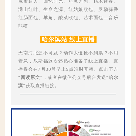
咸蛋超人、回忆时光、巧克力包、枯木逢春、
满山红叶、生命之源、红姑娘欧包、罗勒蒜香
红肠面包、羊角、酸菜欧包、艺术面包—音乐
熊猫
哈尔滨站 线上直播
天南海北遥不可及？动作太慢抢不到票？不用
着急，乐斯福这次还贴心准备了线上直播。直
播将会在7月30号早上9点准时开播。点击下方
“
阅读原文
”，或者在微信公众号后台发送“
哈尔
滨
”获取直播链接。