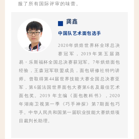
服了所有国际评审的味蕾。
龚鑫
中国队艺术面包选手
2020年烘焙世界杯全球总决
赛冠军，2019年第五届路
・
易
乐斯福杯全国总决赛获冠军。7年烘焙面包
经验，王森冠军联盟成员，⾯包研修社特约讲
师。曾取得第44届世界技能大赛全国总决赛亚
军，第6届法国世界面包大赛第6名及最佳艺术
面包奖。2019 年主编《⾯包教科书》，2020
年湖南卫视第⼀季《巧⼿神探》第7期⾯包巧
⼿。中华人民共和国第一届职业技能大赛烘焙项
目裁判长助理。