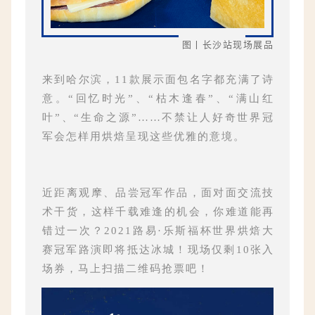
图丨长沙站现场展品
来到哈尔滨，11款展示面包名字都充满了诗
意。“回忆时光”、“枯木逢春”、“满山红
叶”、“生命之源”……不禁让人好奇世界冠
军会怎样用烘焙呈现这些优雅的意境。
近距离观摩、品尝冠军作品，面对面交流技
术干货，这样千载难逢的机会，你难道能再
错过一次？2021路易·乐斯福杯世界烘焙大
赛冠军路演即将抵达冰城！现场仅剩10张入
场券，马上扫描二维码抢票吧！