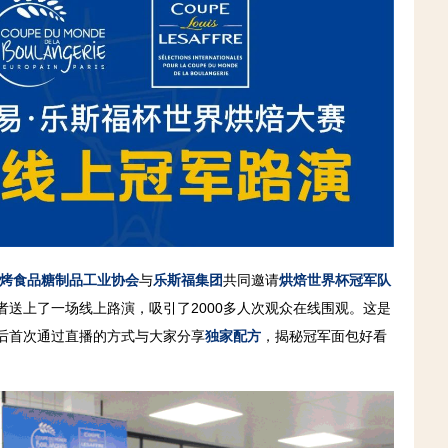
烤食品糖制品工业协会
与
乐斯福集团
共同邀请
烘焙世界杯冠军队
者送上了一场线上路演，吸引了2000多人次观众在线围观。这是
后首次通过直播的方式与大家分享
独家配方
，揭秘冠军面包好看