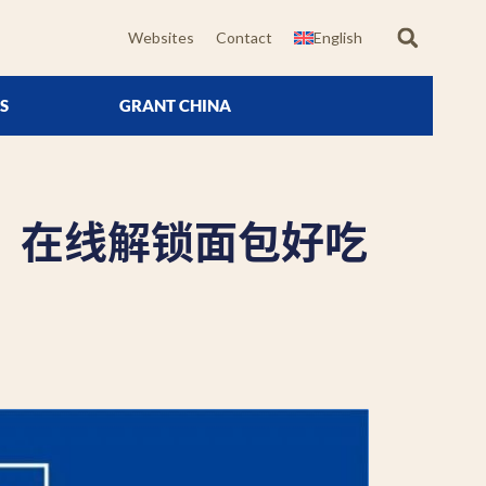
Websites
Contact
English
S
GRANT CHINA
，在线解锁面包好吃