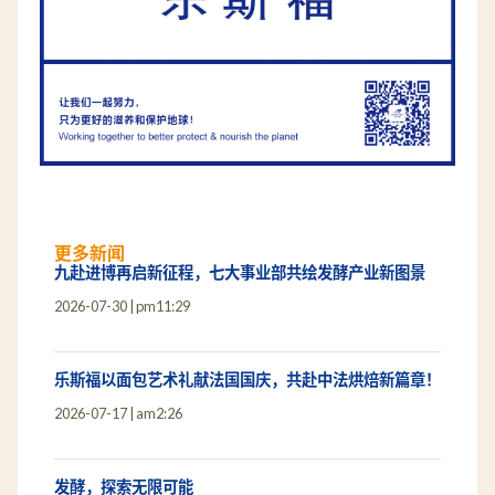
更多新闻
九赴进博再启新征程，七大事业部共绘发酵产业新图景
2026-07-30
pm11:29
乐斯福以面包艺术礼献法国国庆，共赴中法烘焙新篇章！
2026-07-17
am2:26
发酵，探索无限可能