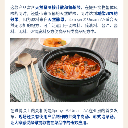
这款产品富含
天然呈味核苷酸和氨基酸
，在提升食物整体风
味的同时，还能带来浓郁的天然鲜味，同时达到
减盐30%的
效果
。因为原料来自
天然酵母
，Springer® Umami AA适合天
然无添加的配方，可广泛运用于调味料、腌渍料、酱油、酱
料、汤料、火锅底料及方便食品各类食品配方中。
在进博会上的亮相将是Springer® Umami AA在亚洲的首次发
布，
现场还会有使用产品制作的红烧牛肉汤、韩式泡菜汤，
让大家感受酵母提取物在菜品中的奇妙应用
。