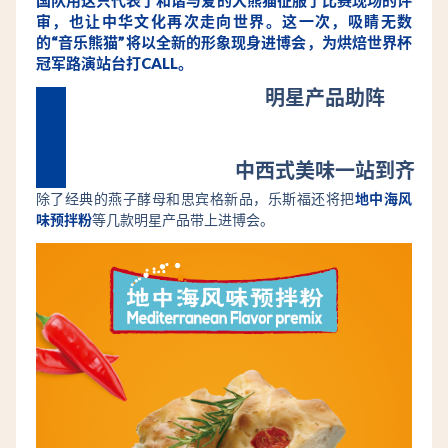
国队用这只代表了和谐与爱的大熊猫征服了比赛现场的评
审，也让中华文化再次走向世界。这一次，吸睛无数
的“音乐熊猫”将以全新的形象现身进博会，为烘焙世界杯
冠军路演站台打CALL。
明星产品助阵
中西式美味一站到齐
除了经典的燕子酵母和思宾格新品，乐斯福还将把
地中海风
味预拌粉
等几款明星产品带上进博会。