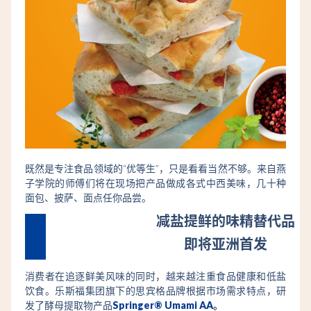
既然是专注食品领域的“优等生”，只是看看当然不够。来自燕
子学院的师傅们将在现场把产品做成各式中西美味，几十种
面包、披萨、面点任你品尝。
减盐提鲜的味精替代品
即将亚洲首发
消费者在追逐鲜美风味的同时，越来越注重食品健康和低盐
饮食。乐斯福集团旗下的思宾格品牌根据市场需求特点，研
发了酵母提取物产品
Springer® Umami AA
。