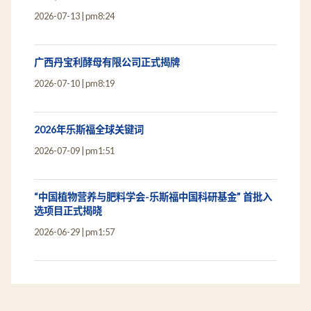
2026-07-13
pm8:24
广西丹宝利酵母有限公司正式揭牌
2026-07-10
pm8:19
2026年乐斯福全球关键词
2026-07-09
pm1:51
“中国植物营养与肥料学会-乐斯福中国科研基金” 首批入
选项目正式揭晓
2026-06-29
pm1:57