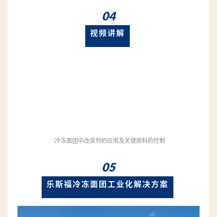
04
视频讲解
?冷冻面团中改良剂的应用及关键原料的控制
05
乐斯福冷冻面团工业化解决方案