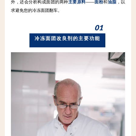
外，还会分析构成面团的两种
主要原料
——
面粉
和
油脂
，以
求避免您的冷冻面团翻车。
01
冷冻面团改良剂的主要功能