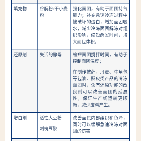
填充物
谷朊粉/干小麦
强化面团，有助于面团持气
粉
能力；补充急速冷冻过程中
被破坏的蛋白，增加面团吸
水，减少冷冻面团解冻对组
织影响，缩短醒发时间，增
大面包体积。
还原剂
失活的酵母
缩短面团搅拌时间，有助于
控制面团温度；
在制作披萨、丹麦、牛角包
等包油、酥皮类产品的冷冻
面团时，含有还原功能的改
良剂可以改善面团的延展
性，保证生产线运转更顺
畅，减少废料产生。
增白剂
活性大豆粉
改善面包内部组织和色泽，
同时可以缓解急速冷冻对面
刺槐豆胶
团的伤害