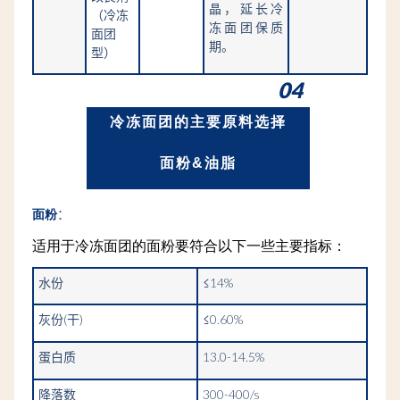
晶，延长冷
（冷冻
冻面团保质
面团
期。
型）
04
冷冻面团的主要原料选择
面粉&油脂
：
面粉
适用于冷冻面团的面粉要符合以下一些主要指标：
水份
≤14%
灰份(干)
≤0.60%
蛋白质
13.0-14.5%
降落数
300-400/s