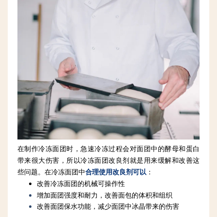
在制作冷冻面团时，急速冷冻过程会对面团中的酵母和蛋白
带来很大伤害，所以冷冻面团改良剂就是用来缓解和改善这
些问题。在冷冻面团中
合理使用改良剂可以
：
改善冷冻面团的机械可操作性
增加面团强度和耐力，改善面包的体积和组织
改善面团保水功能，减少面团中冰晶带来的伤害