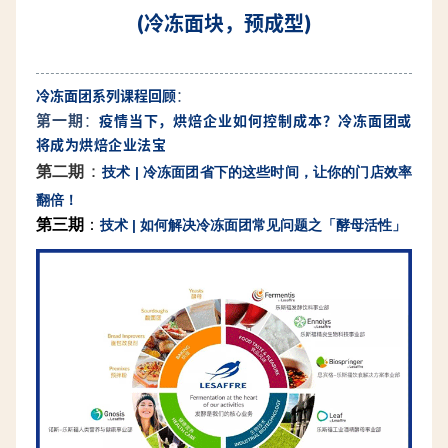
(冷冻面块，预成型)
冷冻面团系列课程回顾
：
第一期
：
疫情当下，烘焙企业如何控制成本？冷冻面团或
将成为烘焙企业法宝
：
第二期
技术 | 冷冻面团省下的这些时间，让你的门店效率
翻倍！
：
第三期
技术
|
如何解决冷冻面团常见问题之「酵母活性」