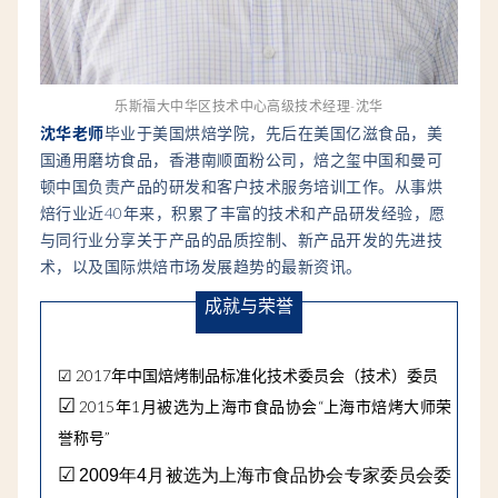
乐斯福大中华区技术中心高级技术经理-沈华
沈华老师
毕业于美国烘焙学院，先后在美国亿滋食品，美
国通用磨坊食品，香港南顺面粉公司，焙之玺中国和曼可
顿中国负责产品的研发和客户技术服务培训工作。从事烘
焙行业近40年来，积累了丰富的技术和产品研发经验，
愿
与同行业分享
关于产品的品质控制、新产品开发的先进技
术，以及国际烘焙市场发展趋势的最新资讯。
成就与荣誉
☑
2017年中国焙烤制品标准化技术委员会（技术）委员
☑
2015年1月被选为上海市食品协会“上海市焙烤大师荣
誉称号”
☑
2009
年
4
月被选为上海市食品协会专家委员会委