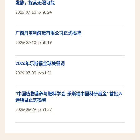
发酵，探索无限可能
2026-07-13
pm8:24
广西丹宝利酵母有限公司正式揭牌
2026-07-10
pm8:19
2026年乐斯福全球关键词
2026-07-09
pm1:51
“中国植物营养与肥料学会-乐斯福中国科研基金” 首批入
选项目正式揭晓
2026-06-29
pm1:57