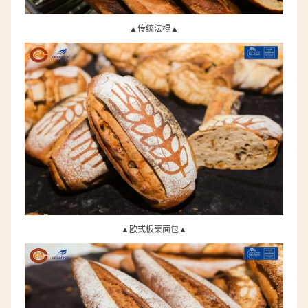
▲
传统法棍▲
▲
欧式板栗面包▲