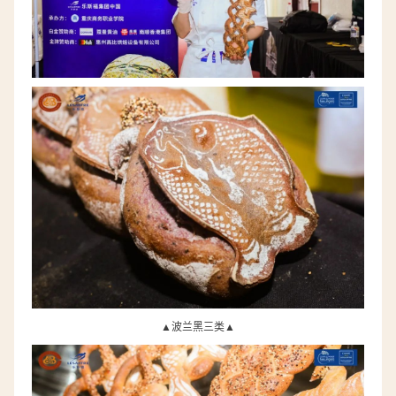
▲
波兰黑三类▲