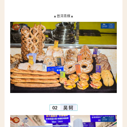
▲
普洱青稞▲
02
吴 轲