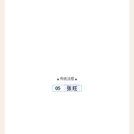
▲传统法棍
▲
05
张 旺