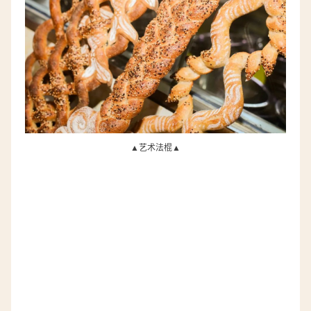
▲
艺术法棍▲