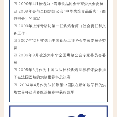
☑
2017年中国焙烤制品标准化技术委员会（技术）委
员
☑
2015年1月被选为上海市食品协会“上海市焙烤大师
荣誉称号”
☑
2009年4月被选为上海市食品协会专家委员会委员
☑
2009年参与全国烘焙公会‘‘中华烘焙食品辞典’’（面
包部分）的编写
☑
2009
年上海青焙坊第一任烘焙老师（社会责任和义
务工作）
☑
2007
年
12
月被选为中国食品工业协会专家委员会委
员
☑
2006
年
9
月被选为中华全国烘焙公会专家委员会委
员
☑
2005
年
3
月作为中国队队长和烘焙世界杯评委参加
了在法国巴黎的烘焙世界杯总决赛
☑
2004年4月作为队长带领中国队在新加坡举行的烘