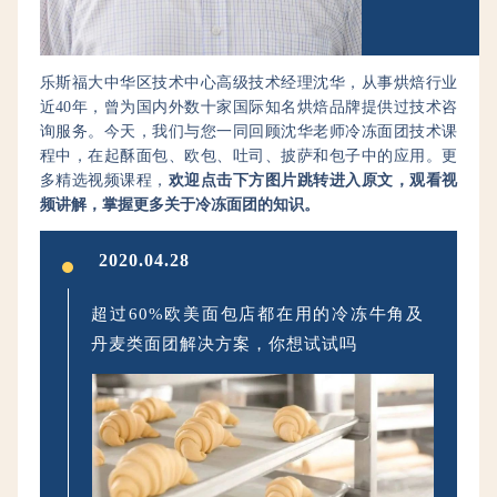
累了丰富的技术和产
享关于产品的品质
术，以及国际烘焙市
乐斯福大中华区技术中心高级技术经理沈华，从事烘焙行业
近40年，曾为国内外数十家国际知名烘焙品牌提供过技术咨
询服务。
今天，我们与您一同回
顾
沈华老师冷冻面团
技术
课
程中，在起酥面包、欧包、吐司、披萨和包子中的应用。
更
多精选视频课程，
欢迎点击下方图片跳转进入原文，观看视
频讲解，掌握更多关于冷冻面团的知识。
2020.04.28
超过60%欧美面包店都在用的冷冻牛角及
丹麦类面团解决方案，你想试试吗