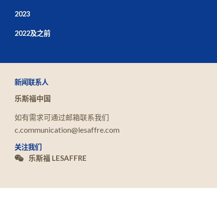
2023
2022及之前
新闻联系人
乐斯福中国
如有需求可通过邮箱联系我们
c.communication@lesaffre.com
关注我们
乐斯福 LESAFFRE