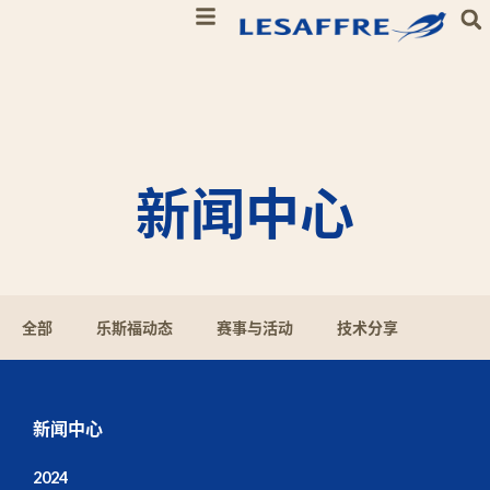
新闻中心
全部
乐斯福动态
赛事与活动
技术分享
新闻中心
2024