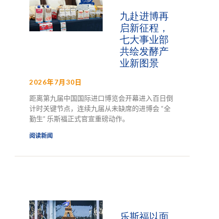
九赴进博再
启新征程，
七大事业部
共绘发酵产
业新图景
2026年7月30日
距离第九届中国国际进口博览会开幕进入百日倒
计时关键节点，连续九届从未缺席的进博会 “全
勤生” 乐斯福正式官宣重磅动作。
阅读新闻
乐斯福以面