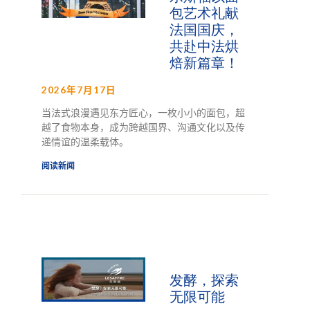
包艺术礼献
法国国庆，
共赴中法烘
焙新篇章！
2026年7月17日
当法式浪漫遇见东方匠心，一枚小小的面包，超
越了食物本身，成为跨越国界、沟通文化以及传
递情谊的温柔载体。
阅读新闻
发酵，探索
无限可能