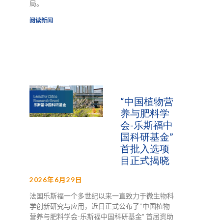
局。
阅读新闻
“中国植物营
养与肥料学
会-乐斯福中
国科研基金”
首批入选项
目正式揭晓
2026年6月29日
法国乐斯福一个多世纪以来一直致力于微生物科
学创新研究与应用，近日正式公布了“中国植物
营养与肥料学会-乐斯福中国科研基金” 首届资助