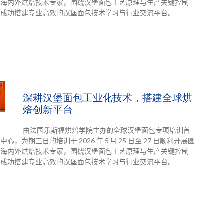
聚海内外烘焙技术专家，围绕汉堡面包工艺原理与生产关键控制
，成功搭建专业高效的汉堡面包技术学习与行业交流平台。
深耕汉堡面包工业化技术，搭建全球烘
焙创新平台
由法国乐斯福烘焙学院主办的全球汉堡面包专项培训首
，为期三日的培训于 2026 年 5 月 25 日至 27 日顺利开展圆
聚海内外烘焙技术专家，围绕汉堡面包工艺原理与生产关键控制
，成功搭建专业高效的汉堡面包技术学习与行业交流平台。