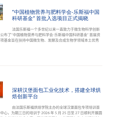
“中国植物营养与肥料学会-乐斯福中国
科研基金” 首批入选项目正式揭晓
法国乐斯福一个多世纪以来一直致力于微生物科学创新
公布了“中国植物营养与肥料学会-乐斯福中国科研基金” 首届资
专项基金旨在扶持中国微生物、发酵及合成生物学领域本土优秀
深耕汉堡面包工业化技术，搭建全球烘
焙创新平台
由法国乐斯福烘焙学院主办的全球汉堡面包专项培训首
，为期三日的培训于 2026 年 5 月 25 日至 27 日顺利开展圆