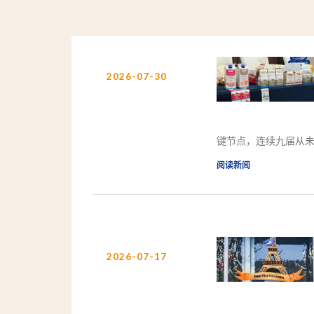
2026-07-30
键节点，连续九届从未
阅读新闻
2026-07-17