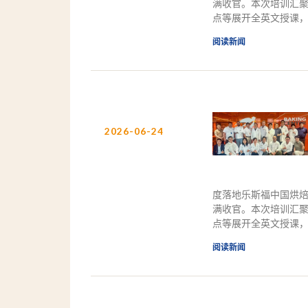
满收官。本次培训汇
点等展开全英文授课
阅读新闻
2026-06-24
度落地乐斯福中国烘焙中心
满收官。本次培训汇
点等展开全英文授课
阅读新闻