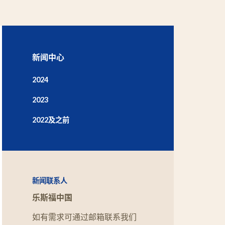
新闻中心
2024
2023
2022及之前
新闻联系人
乐斯福中国
如有需求可通过邮箱联系我们