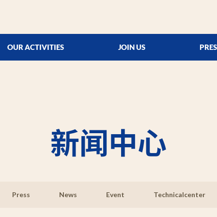
OUR ACTIVITIES
JOIN US
PRES
新闻中心
Press
News
Event
Technicalcenter