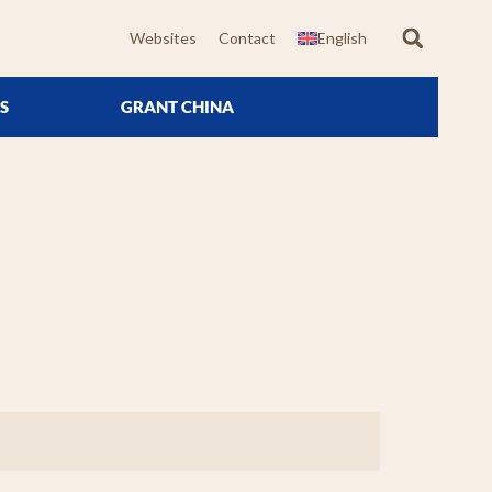
Websites
Contact
English
S
GRANT CHINA