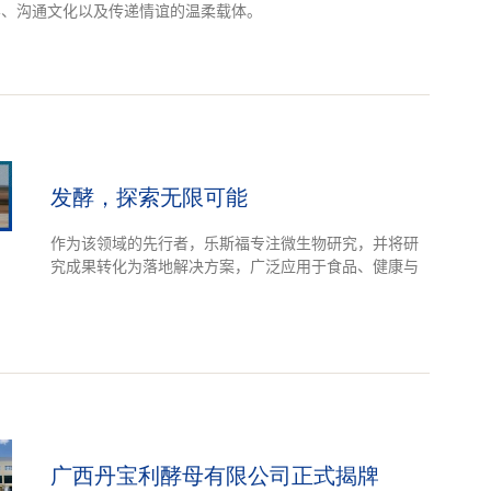
界、沟通文化以及传递情谊的温柔载体。
发酵，探索无限可能
作为该领域的先行者，乐斯福专注微生物研究，并将研
究成果转化为落地解决方案，广泛应用于食品、健康与
广西丹宝利酵母有限公司正式揭牌