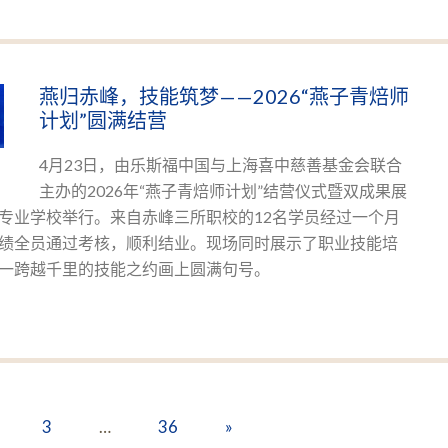
燕归赤峰，技能筑梦——2026“燕子青焙师
计划”圆满结营
4月23日，由乐斯福中国与上海喜中慈善基金会联合
主办的2026年“燕子青焙师计划”结营仪式暨双成果展
专业学校举行。来自赤峰三所职校的12名学员经过一个月
绩全员通过考核，顺利结业。现场同时展示了职业技能培
一跨越千里的技能之约画上圆满句号。
3
…
36
»