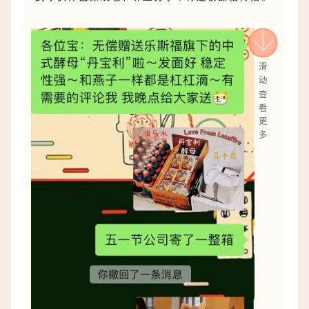
滑
动
查
看
更
多