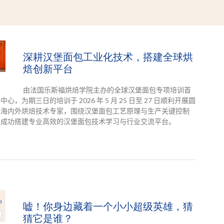
深耕汉堡面包工业化技术，搭建全球烘
焙创新平台
由法国乐斯福烘焙学院主办的全球汉堡面包专项培训首
，为期三日的培训于 2026 年 5 月 25 日至 27 日顺利开展圆
聚海内外烘焙技术专家，围绕汉堡面包工艺原理与生产关键控制
，成功搭建专业高效的汉堡面包技术学习与行业交流平台。
嘘！你身边藏着一个小小超级英雄，猜
猜它是谁？