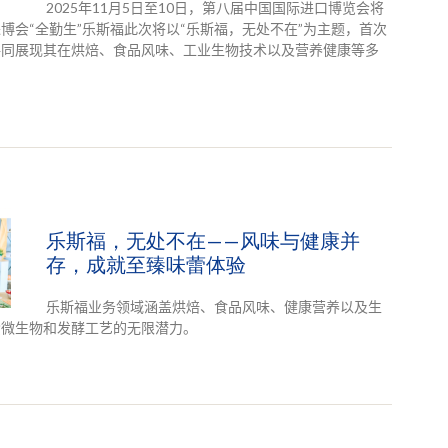
2025年11月5日至10日，第八届中国国际进口博览会将
博会“全勤生”乐斯福此次将以“乐斯福，无处不在”为主题，首次
共同展现其在烘焙、食品风味、工业生物技术以及营养健康等多
。
乐斯福，无处不在——风味与健康并
存，成就至臻味蕾体验
乐斯福业务领域涵盖烘焙、食品风味、健康营养以及生
索微生物和发酵工艺的无限潜力。