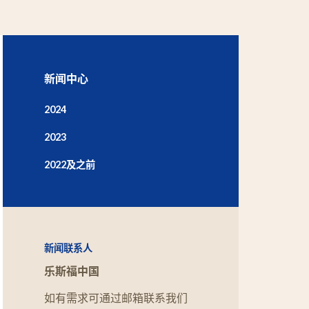
新闻中心
2024
2023
2022及之前
新闻联系人
乐斯福中国
如有需求可通过邮箱联系我们