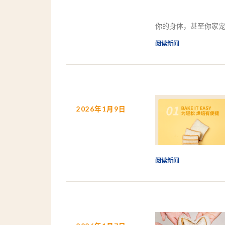
你的身体，甚至你家宠
阅读新闻
2026年1月9日
阅读新闻