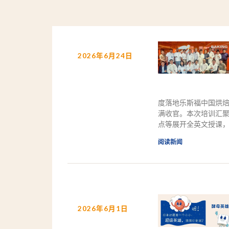
2026年6月24日
度落地乐斯福中国烘焙中心
满收官。本次培训汇
点等展开全英文授课
阅读新闻
2026年6月1日