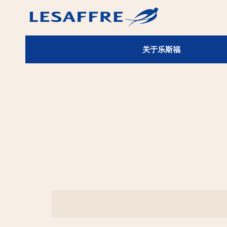
关于乐斯福