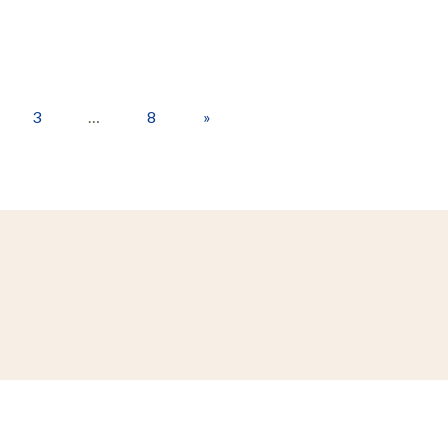
3
…
8
»