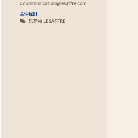
c.communication@lesaffre.com
关注我们
乐斯福 LESAFFRE