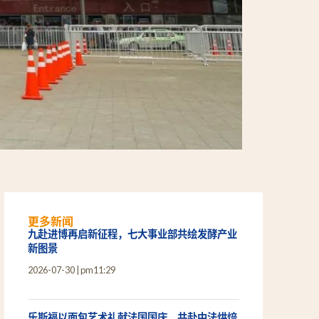
更多新闻
九赴进博再启新征程，七大事业部共绘发酵产业
新图景
2026-07-30
pm11:29
乐斯福以面包艺术礼献法国国庆，共赴中法烘焙