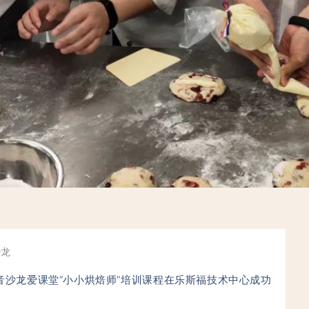
沙龙
音沙龙爱课堂“小小烘焙师”培训
课程
在乐斯福技术中心成功