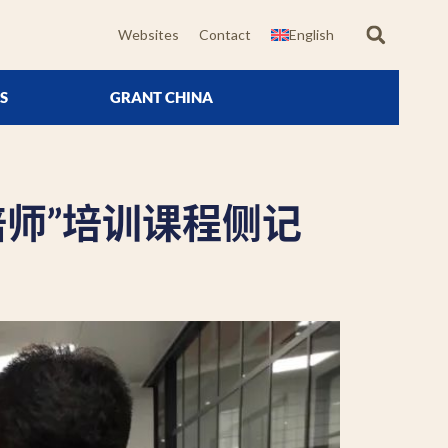
Websites
Contact
English
S
GRANT CHINA
焙师”培训课程侧记