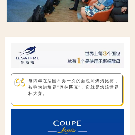
每四年在法国举办一次的面包师烘焙比赛，
被称为烘焙界
“
奥林匹克”，它就是烘焙世界
杯大赛。