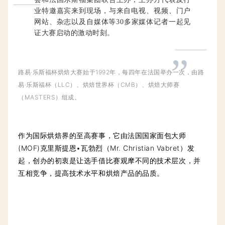
业特邀嘉宾来到现场，与来自电视、视频、门户
网站、杂志以及自媒体等30多家媒体记者一起见
证大赛启动的激动时刻
。
”
路易·乐斯福杯烘焙大赛始于1992年，每四年在法国举办一次，由路
易·乐斯福杯（LLC）、烘焙世界杯（CMB）、烘焙大师赛
（MASTERS）组成。
作为国际烘焙界的至高赛事，它由法国国家面包大师
(MOF)克里斯提恩•瓦勃烈（Mr. Christian Vabret）发
起，创办的初衷是让选手借比赛观摩不同的技术层次，并
互相竞争，提高技术水平和烘焙产品的品质。