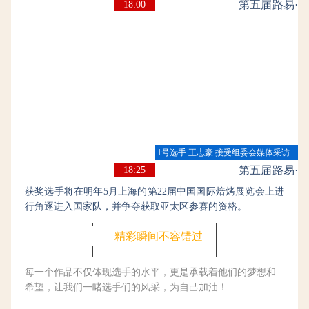
第五届路易·乐
18:00
福杯 华南赛区
1号选手 王志豪 接受组委会媒体采访
第五届路易·乐
18:25
福杯 华南赛区
获奖选手将在明年5月上海的第22届中国国际焙烤展览会上进
行角逐进入国家队，并争夺获取亚太区参赛的资格。
精彩瞬间不容错过
每一个作品不仅体现选手的水平，更是承载着他们的梦想和
希望，
让我们一睹选手们的风采，为自己加油！