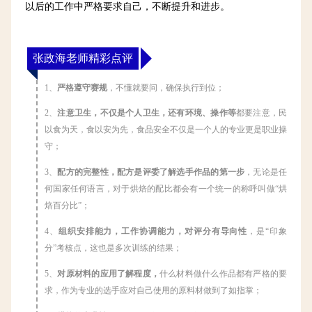
以后的工作中严格要求自己，不断提升和进步。
张政海老师精彩点评
1、
严格遵守赛规
，不懂就要问，确保执行到位；
2、
注意卫生，不仅是个人卫生，还有环境、操作等
都要注意，民
以食为天，食以安为先，食品安全不仅是一个人的专业更是职业操
守；
3、
配方的完整性，配方是评委了解选手作品的第一步
，无论是任
何国家任何语言，对于烘焙的配比都会有一个统一的称呼叫做“烘
焙百分比”；
4、
组织安排能力，工作协调能力，对评分有导向性
，是“印象
分”考核点，
这也是多次训练的结果
；
5、
对原材料的应用了解程度，
什么材料做什么作品都有严格的要
求，作为专业的选手应对自己使用的原料材做到了如指掌；