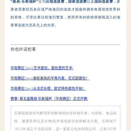
“路易·乐斯福杯”
分为
区域选拔赛，国家选拔赛
以及
国际选拔赛，
参
赛者需要经历各区域严格激烈的选拔才能最终拥有角逐烘焙世界杯
的资格，尽管比赛过程激烈繁复，然而所有的烘焙师都视进入此项
赛事选拔为至高无上的光荣。
你也许还想看
华南赛区 Day3艺术面包，面包里的艺术!
华南赛区Day2美轮美奂的羊角丹麦、花式甜面包！
华南赛区Day1从法式长棍、欧式特色面包开始！
赛事 | 第五届路易·乐斯福杯（华南赛区）正式开赛!
乐斯福集团作为酵母和发酵领域的全球领导者，为烘焙、食品风
味、健康营养以及生物技术领域提供创新解决方案。乐斯福于
1853年成立于法国北部，是一家多元化的跨国公司，已有165年