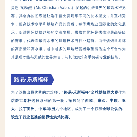
提恩·瓦勃烈（Mr. Christian Vabret）发起的烘焙业界的最高水准竞
赛，其创办的初衷是让选手借比赛观摩不同的技术层次，并互相竞
争，提高技术水平和烘焙产品的品质，赋予烘焙业国际化的文化展
示，促进国际烘焙趋势的交流发展。烘焙世界杯是烘焙业最高等级
的赛事，代表着最高水准的烘焙技术与行业趋势。由于烘焙世界杯
的高质量和高水准，越来越多的烘焙经营者希望能借这个平台作为
其展现才能与天赋的世界舞台，与其他烘焙高手切磋专业的技能。
路易·乐斯福杯
为了选拔出最优秀的烘焙师，
“
路易·乐斯福杯
”全球烘焙师大赛
作为
烘焙世界杯
选拔系列的第一轮，拓展到了
西欧、东欧、中欧、亚
太、拉丁美洲、中东/非洲
六个地区，成为了一个获得
全球公认的、
设定了行业基准的世界性烘焙比赛。