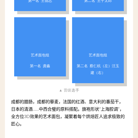
第一名 王德志
第二名 王子太郎
艺术面包组
艺术面包组
第一名 龚鑫
第二名 蔡仁杭（左）汪玉
建（右）
▲ 晋级
选手
成都的腊肠，成都的藜麦，法国的红酒、意大利的番茄干，
日本的清酒……中西合璧的原料搭配。旗袍形状“上海腔调”，
全方位3D效果的艺术面包，凝聚着每个烘焙匠人追求极致的
匠心。