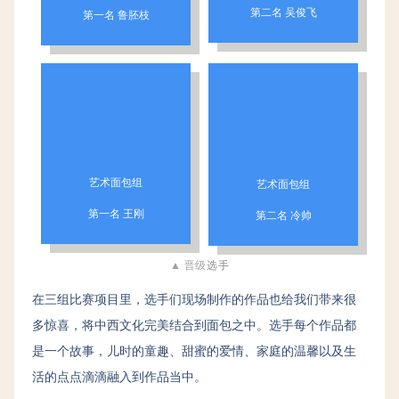
第二名 吴俊飞
第一名 鲁胚枝
艺术面包组
艺术面包组
第一名 王刚
第二名 冷帅
▲ 晋级
选手
在三组比赛项目里，选手们现场制作的作品也给我们带来很
多惊喜，将中西文化完美结合到面包之中。选手每个作品都
是一个故事，儿时的童趣、甜蜜的爱情、家庭的温馨以及生
活的点点滴滴融入到作品当中。