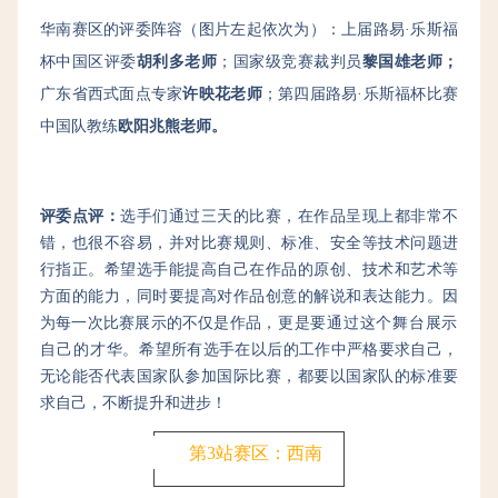
华南赛区的评委阵容（
图片
左起依次为）：
上届路易·乐斯福
杯中国区评委
胡利多老师
；
国家级竞赛裁判员
黎国雄老师；
广东省西式面点专家
许映花老师
；
第四届路易·乐斯福杯比赛
中国队教练
欧阳兆熊老师。
评委点评：
选手们通过三天的比赛，在作品呈现上都非常不
错，也很不容易，并对比赛规则、标准、安全等技术问题进
行指正。希望选手能提高自己在作品的原创、技术和艺术等
方面的能力，同时要提高对作品创意的解说和表达能力。
因
为每一次比赛展示的不仅是作品
，更是要通过这个舞台展示
自己的才华。
希望所有选手在以后的工作中严格要求自己，
无论能否代表国家队参加国际比赛，都要以国家队的标准要
求自己，不断提升和进步！
第3站赛区：西南