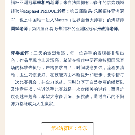
福杯亚洲冠军
韓相栢老师；
来自法国
拥有20多年的烘焙领域
经验的
Raphaël PRIOUL老师；
第四届路易·乐斯福杯亚洲冠
军、也是中国唯一进入Masters（世界面包大师赛）的烘焙师
周斌老师；
第四届路易·乐斯福杯的亚洲区冠军
张政海老师。
评委点评：
三天的激烈角逐，每一位选手的表现都非常出
色，作品呈现也非常漂亮，希望在操作中要严格按照国际赛
场的标准去执行，严格要求自己，时间观念要强，流程要清
晰，卫生习惯要好。在技能方面不断提升和进步，要珍惜每
一次比赛机会，并全力以赴。同时分享了自己参赛的经历以
及注意事项，告诉选手比赛就是一次次闯关的过程，而且难
度会越来越高，希望大家多训练、多挑战，通过自己的不懈
努力都能成为人生赢家。
第4站赛区：华东