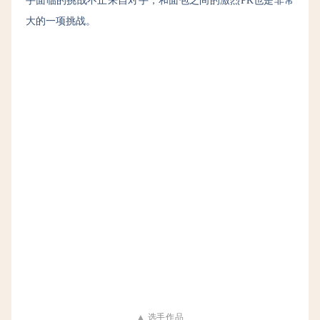
手面临的挑战不止来自对手，和面包之间的激烈PK也是非常
大的一项挑战。
▲
选手作品