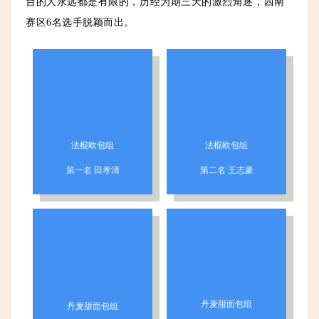
台的人永远都是有限的，历经为期三天的激烈角逐，西南
赛区6名选手脱颖而出。
法棍欧包组
法棍欧包组
第一名 田孝清
第二名 王志豪
丹麦甜面包组
丹麦甜面包组