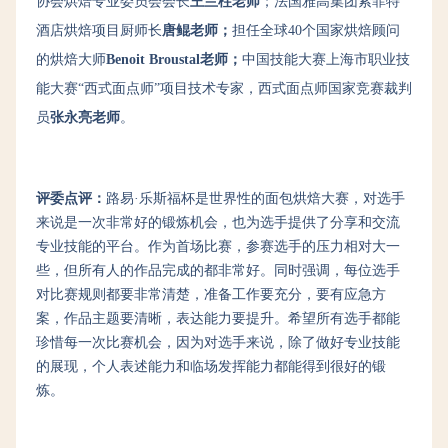
协会烘焙专业委员会会长
王兰柱老师
；
法国雅高集团索菲特
酒店烘焙项目厨师长
唐鲲老师；
担任全球40个国家烘焙顾问
的烘焙大师
Benoit Broustal老师；
中国技能大赛上海市职业技
能大赛“西式面点师”项目技术专家，西式面点师国家竞赛裁判
员
张永亮老师
。
评委点评：
路易·乐斯福杯是世界性的面包烘焙大赛，对选手
来说是一次非常好的锻炼机会，也为选手提供了分享和交流
专业技能的平台。作为首场比赛，参赛选手的压力相对大一
些，但所有人的作品完成的都非常好。同时强调，每位选手
对比赛规则都要非常清楚，准备工作要充分，要有应急方
案，作品主题要清晰，表达能力要提升。希望所有选手都能
珍惜每一次比赛机会，因为对选手来说，除了做好专业技能
的展现，个人表述能力和临场发挥能力都能得到很好的锻
炼。