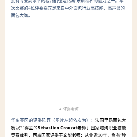
拥有专业高水平的裁判们也是路易·乐斯福杯的魅力之一。本
次比赛的4位评委嘉宾是来自中外面包行业高技能、高声誉的
面包大咖。
▲
评委老师
华东赛区的评委阵容（
左起依次为）：
法国里昂面包大
图片
赛冠军得主的
Sébastien Crouzat老师；
国家焙烤职业技能
竞赛裁判、西点国家评委
干文华老师；
从业近30年，负有“秒