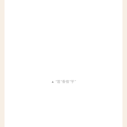
▲ “莲“香惜“芋”