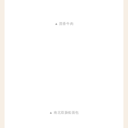
▲ 茴香牛肉
▲ 南北双肠烩面包