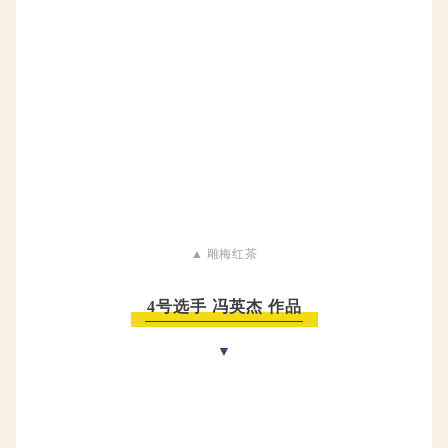
▲ 雕梅红茶
4号选手 冯英杰 作品
▼