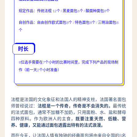
规定作品：传统法棍 12个 / 黑麦面包6个 / 酸面种面包8个
自创作品：自由创作欧式面包8个 / 特色面包8个 / 三明治面包8
个
时长
8位选手需要在7个小时的比赛时间里，完成下列产品的现场制
作（前一天2个小时准备）
法棍是法国的文化象征和法国人的精神支柱，法国著名面包
师曾经说过：
法棍是一个传奇，传奇是不会消失的。
最传统
的法式面包，通常不加糖不加奶，只用面粉、水、盐和酵母
四种原料。作为欧洲人的主食，
既要注重天然、低糖、营
养、健康，又能通过面包透露出特有的法式浪漫。
而在今天，让法国人情有独钟的经典面包将由来自全国的8名