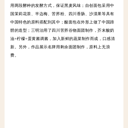
用两段酵种的发酵方式，保证黑麦风味；自创面包采用中
国茉莉花茶、半边梅、苦荞粉、四川香肠、沙漠果等具有
中国特色的原料搭配到其中；酸面包在外形上做了中国蹄
髈的造型；三明治用了四川苦荞谷物面团制作，芥末酸奶
油+柠檬+蛋黄酱调酱，加入新鲜的蔬菜制作而成，口感清
新。另外，作品展示名牌用剩余面团制作，原料上无浪
费。