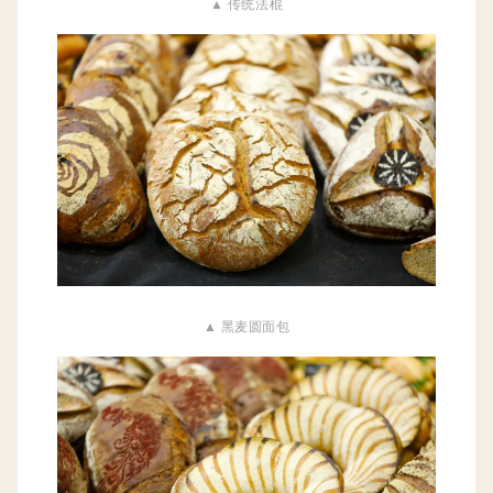
▲ 传统法棍
▲ 黑麦圆面包