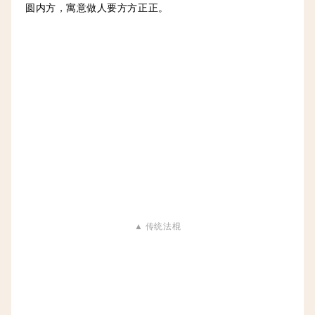
圆内方，寓意做人要方方正正。
▲ 传统法棍