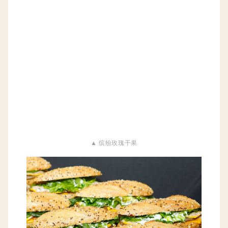
▲ 缤纷玫瑰干果