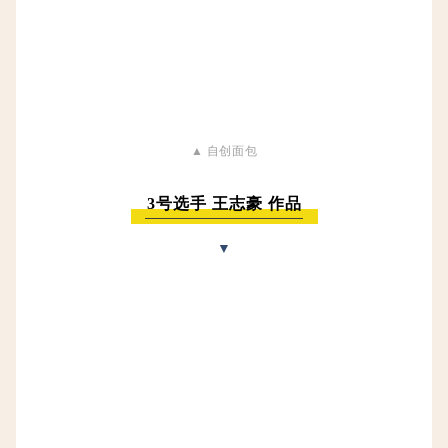
▲ 自创面包
3号选手
王志豪 作品
▼