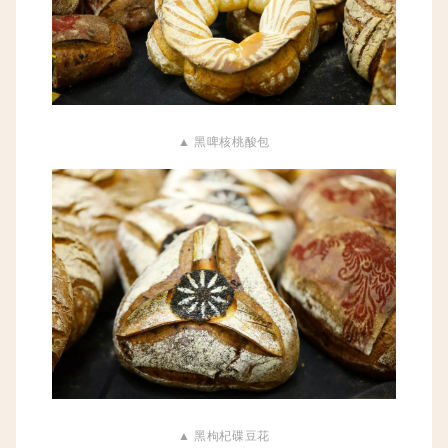
▲ 黑啤核桃酸包
▲ 黑枸杞碟豆花