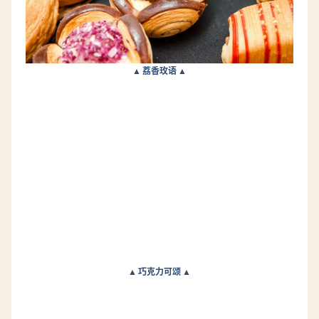
▲ 荔香玫语 ▲
▲ 巧克力可颂 ▲