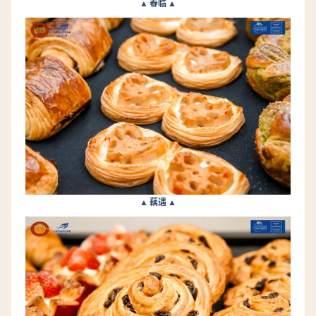
▲ 春临 ▲
▲ 藕遇 ▲