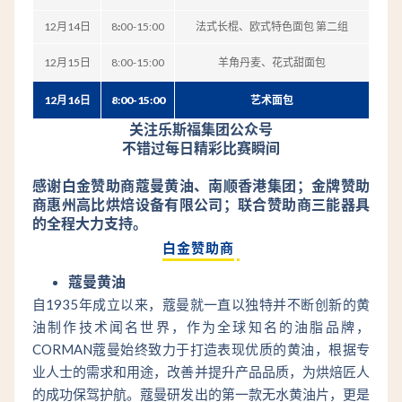
12
月
14
日
8
:
00-15:00
法式长棍、欧式特色面包
第二组
12月15日
8:00-15:00
羊角丹麦、花式甜面包
12月16日
8:00-15:00
艺术面包
关注乐斯福集团公众号
不错过每日精彩比赛瞬间
感谢白金赞助商蔻曼黄油、南顺香港集团；金牌赞助
商惠州高比烘焙设备有限公司；联合赞助商三能器具
的全程大力支持。
白金赞助商
蔻曼黄油
自1935年成立以来，蔻曼就一直以独特并不断创新的黄
油制作技术闻名世界，作为全球知名的油脂品牌，
CORMAN蔻曼始终致力于打造表现优质的黄油，根据专
业人士的需求和用途，改善并提升产品品质，为烘焙匠人
的成功保驾护航。蔻曼研发出的第一款无水黄油片，更是