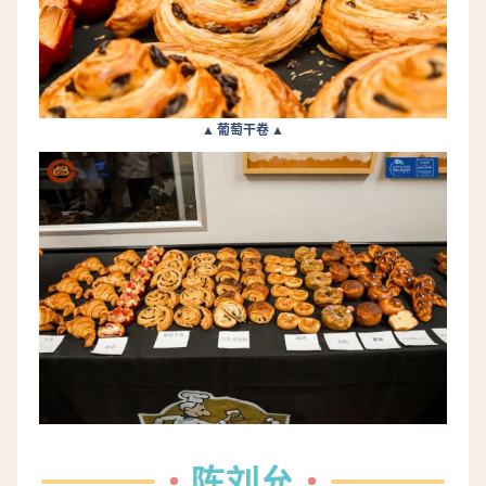
▲ 葡萄干卷 ▲
陈刘允