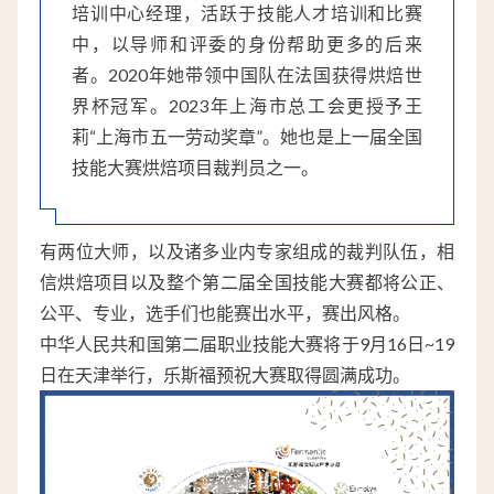
培训中心经理，活跃于技能人才培训和比赛
中，以导师和评委的身份帮助更多的后来
者。2020年她带领中国队在法国获得烘焙世
界杯冠军。2023年上海市总工会更授予王
莉“上海市五一劳动奖章”。她也是上一届全国
技能大赛烘焙项目裁判员之一。
有两位大师，以及诸多业内专家组成的裁判队伍，相
信烘焙项目以及整个第二届全国技能大赛都将公正、
公平、专业，选手们也能赛出水平，赛出风格。
中华人民共和国第二届职业技能大赛将于9月16日~19
日在天津举行，乐斯福预祝大赛取得圆满成功。