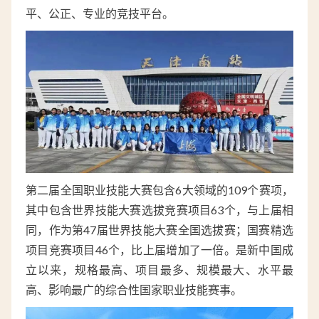
平、公正、专业的竞技平台。
第二届全国职业技能大赛包含6大领域的109个赛项，
其中包含世界技能大赛选拔竞赛项目63个，与上届相
同，作为第47届世界技能大赛全国选拔赛；国赛精选
项目竞赛项目46个，比上届增加了一倍。是新中国成
立以来，规格最高、项目最多、规模最大、水平最
高、影响最广的综合性国家职业技能赛事。