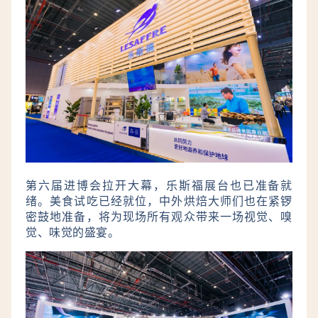
第六
届进博会拉开大幕，乐斯福展台也已准备就
绪。
美食试吃已经就位，中外烘焙大师们也在紧锣
密鼓地准备，将为现场所有观众带来一场视觉、嗅
觉、味觉的盛宴。