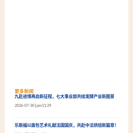
更多新闻
九赴进博再启新征程，七大事业部共绘发酵产业新图景
2026-07-30
pm11:29
乐斯福以面包艺术礼献法国国庆，共赴中法烘焙新篇章！