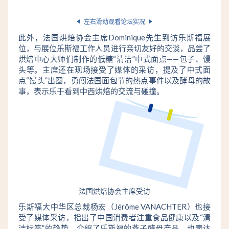
左右滑动观看论坛实况
此外，法国烘焙协会主席Dominique先生到访乐斯福展
位，与展位乐斯福工作人员进行亲切友好的交谈，品尝了
烘焙中心大师们制作的低糖“清洁”中式面点——包子、馒
头等。主席还在现场接受了媒体的采访，提及了中式面
点“馒头”出圈，勇闯法国面包节的热点事件以及酵母的故
事，表示乐于看到中西烘焙的交流与碰撞。
法国烘焙协会主席受访
乐斯福大中华区总裁杨宏（Jérôme VANACHTER）也接
受了媒体采访，指出了中国消费者注重食品健康以及“清
洁标签”的趋势，介绍了乐斯福的燕子酵母产品，也表达