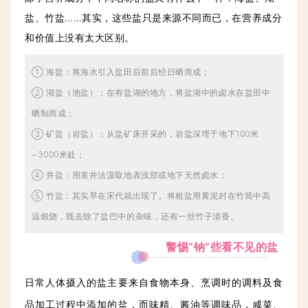
盐、竹盐……其实，这些盐只是来源不同而已，在营养成分
和价值上没有太大区别。
① 海盐：将海水引入盐田后前后经日晒而成；
② 湖盐（池盐）：在有盐湖的地方，将盐湖中的卤水在盐田中
晒制而成；
③ 矿盐（岩盐）：从盐矿床开采的，岩盐深埋于地下100米
~3000米处；
④ 井盐：用凿井法汲取地表浅部或地下天然卤水；
⑤ 竹盐：其实早在宋代就出现了。将粗盐用黄泥封在竹筒中高
温煅烧，既去除了盐巴中的杂味，还有一丝竹子清香。
警惕“钠”些看不见的盐
日常人体摄入的盐主要来自食物本身、烹调时的调料及食
品加工过程中添加的盐，而味精、酱油等调味品，咸菜、