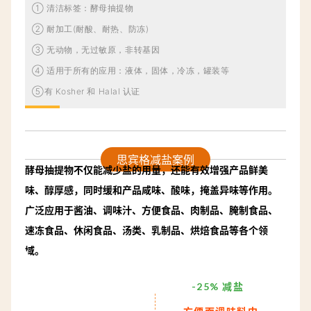
① 清洁标签：酵母抽提物
② 耐加工(耐酸、耐热、防冻)
③ 无动物，无过敏原，非转基因
④
适用于所有的应用：液体，固体，冷冻，罐装等
⑤有 Kosher 和 Halal 认证
思宾格减盐案例
酵母抽提物不仅能减少盐的用量
，还能有效增强产品鲜美
味、醇厚感，同时缓和产品咸味、酸味，掩盖异味等作用。
广泛应用于酱油、调味汁、方便食品、肉制品、腌制食品、
速冻食品、休闲食品、汤类、乳制品、烘焙食品等各个领
域。
-25% 减盐