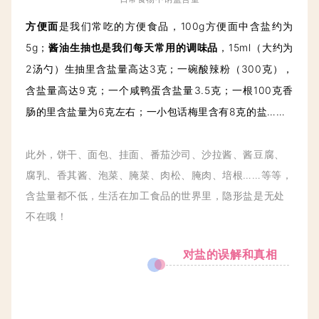
方便面
是我们常吃的方便食品，100g方便面中含盐约为
5g；
酱油生抽也是我们每天常用的调味品
，15ml（大约为
2汤勺）生抽里含盐量高达3克；一碗酸辣粉（300克），
含盐量高达9克；一个咸鸭蛋含盐量3.5克；一根100克香
肠的里含盐量为6克左右；一小包话梅里含有8克的盐……
此外
，饼干、面包、挂面、番茄沙司、沙拉酱、酱豆腐、
腐乳、香其酱、泡菜、腌菜、肉松、
腌
肉、培根……等等，
含盐量都不低，生活在加工食品的世界里，隐形盐是无处
不在哦！
对盐的误解和真相