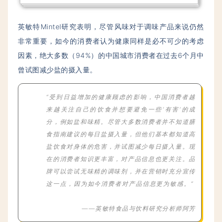
英敏特Mintel研究表明，尽管风味对于调味产品来说仍然
非常重要，如今的消费者认为健康同样是必不可少的考虑
因素，绝大多数（94%）的中国城市消费者在过去6个月中
曾试图减少盐的摄入量。
“受到日益增加的健康顾虑的影响，中国消费者越
来越关注自己的饮食并想要避免一些‘有害’的成
分，例如盐和味精。
尽管大多数消费者并不知道膳
食指南建议的每日盐摄入量，但他们基本都知道高
盐饮食对身体的危害，并试图减少每日摄入量。
现
在的消费者知识更丰富，对产品信息也更关注。
品
牌可以尝试无味精的调味剂，并在营销时充分宣传
这一点，因为如今消费者对产品信息更为敏感。
”
——英敏特食品与饮料研究分析师阿芳