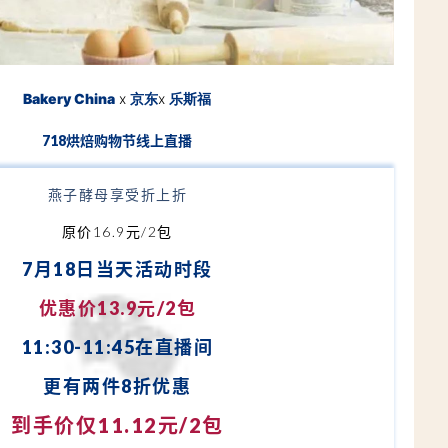
Bakery China
x
京东
x
乐斯福
718烘焙购物节线上直播
燕子酵母享受折上折
原价16.9元/2包
7月18日当天活动时段
优惠价13.9元/2包
1
1
:
30-11:45在直播间
更有两件8折优惠
到手价仅
11.12元/2包