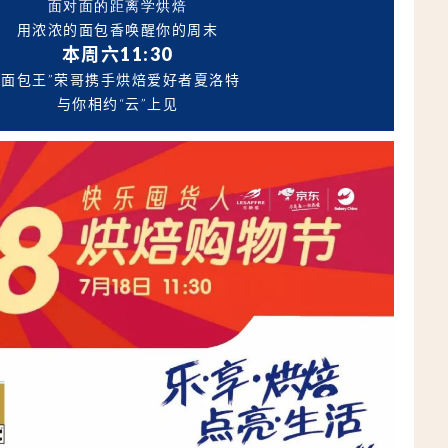
面对面的距离学烘焙
用浓浓的面包香唤醒你的周末
本
周六11:30
“面包王”荣哥携手烘焙爱好者夏洛特
与你相约“云”上见