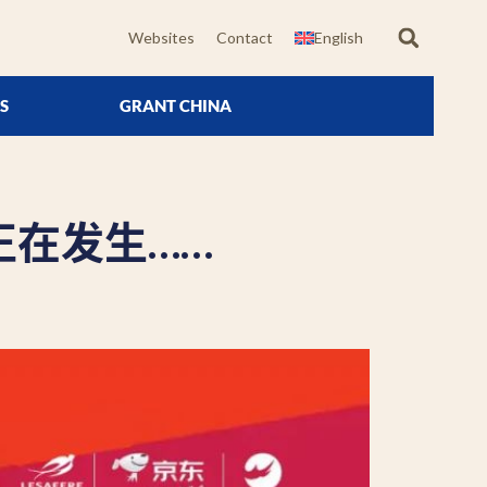
Websites
Contact
English
S
GRANT CHINA
正在发生……