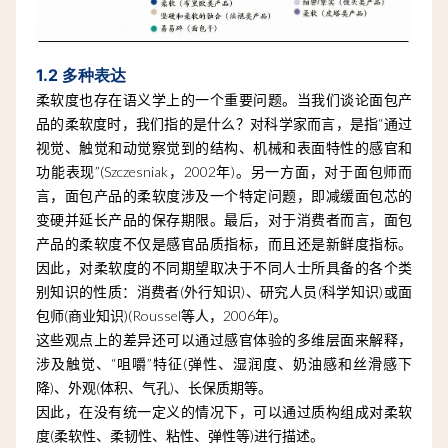
1.2 多种表达
柔软度也存在语义学上的一个重要问题。当我们谈论面包产
品的柔软度时，我们指的是什么？对科学家而言，是指“通过
视觉、触觉和动觉察觉到的结构、机械和表面特性的感官和
功能表现”(Szczesniak，2002年)。另一方面，对于面包师而
言，面包产品的柔软度涉及一个特定问题，即减缓面包芯的
变硬并延长产品的保存期限。最后，对于消费者而言，面包
产品的柔软度不仅是感官品质指标，而且还是新鲜度指标。
因此，对柔软度的不同期望取决于不同人士所具备的各个类
别知识的性质：消费者(外行知识)、研究人员(科学知识)或面
包师(商业知识)(Roussel等人，2006年)。
这些观点上的差异还可以通过感官体验的多维层面来解释，
涉及触觉、“咀嚼”特征(弹性、湿润度、奶油感和丝滑感下
降)、外观(体积、气孔)、长保质期等。
因此，在没有统一定义的情况下，可以通过质构组成对柔软
度(柔软性、柔韧性、粘性、弹性等)进行描述。