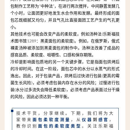
包制作工艺称为“中种法”，在进行两次搅拌，中间静置发酵几
个小时，让面团更好地发生水合作用和发酵。最终形成的面
包芯既细腻又均匀，并且气孔比直接面团工艺产生的气孔更
小。
其他技术也可能会改变产品的柔软度，例如汤种法(乐斯福技
术图书馆1289：黑麦面包的柔软度)。例如，在俄罗斯，俄式
裸麦汤种被添加到黑麦面包的制作中。汤种法改善了成品的
感官品质、柔软度、咀嚼性、口感和保存期限。
冷却是影响面包质地的另一个关键步骤，它是指面包烘烤后
的冷却时间。在这一阶段，面包芯中的水分以水蒸气的形式
逸出。因此，对于包装产品，烘烤后过快进行包装(更高的霉
菌生长风险)，必须考虑包装内存在水分的风险；过慢进行包
装(水分过多流失会降低柔软度)，必须考虑产品表面过分干燥
的风险，因此必须达到一种平衡。
技术干货，分享继续。下期，我们将为大
家带来
面包柔软度测量
，从
仪器
到
感官
，
教你识别
面包的柔软度类型
。关注乐斯福