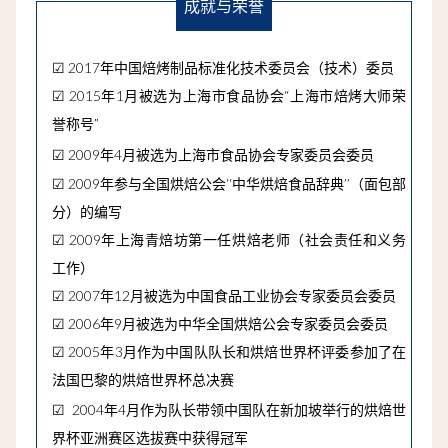
成就与荣誉
☑
2017年中国焙烤制品标准化技术委员会（技术）委员
☑
2015年1月被选为上海市食品协会“上海市焙烤大师荣
誉称号”
☑
2009年4月被选为上海市食品协会专家委员会委员
☑
2009年参与全国烘焙公会‘‘中华烘焙食品辞典’’（面包部
分）的编写
☑
2009
年上海青焙坊第一任烘焙老师（社会责任和义务
工作）
☑
2007
年
12
月被选为中国食品工业协会专家委员会委员
☑
2006
年
9
月被选为中华全国烘焙公会专家委员会委员
☑
2005
年
3
月作为中国队队长和烘焙世界杯评委参加了在
法国巴黎的烘焙世界杯总决赛
☑
2004年4月作为队长带领中国队在新加坡举行的烘焙世
界杯亚洲赛区选拔赛中获得冠军