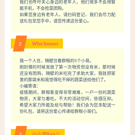
我们也呼吁关心身边的老年人，他们很多不会用智
能手机，不会抢菜团购。
如果您身边有老年人，请扫码登记，我们会尽力配
送礼包至您手中，请您传递这份爱心。
2
Who knows
我一个人住，隔壁住着群租的5个小哥。
刚封楼的时候发放了第一次物资但没有米，那时候
还没有团购，隔壁的米吃完了求助大家，我就把家
里的那袋米和我觉得吃不掉的蔬菜送给他们了。
小编寄语：
疫情期间，群租客变得非常艰难，一户一份的蔬菜
物资，大家匀着吃。不大的活动空间，倍感压抑。
希望大家力所能及给与帮助！我们会为您多配送一
份礼包，请将这份爱心传递给群租小哥们。
3
小小滴Ren儿