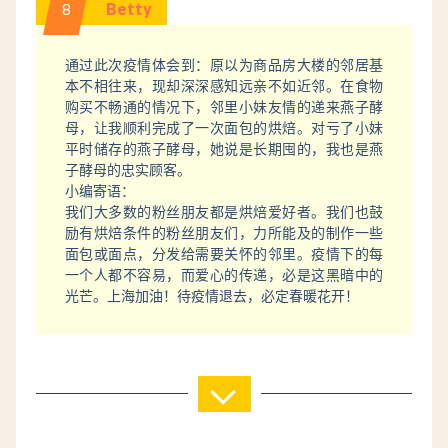
8
Betty
通过此次疫情体会到：原以为商品房大楼的邻居基
本不相往来，现却深深感知远亲不如近邻。在食物
购买不畅通的情况下，邻里小妹友情的递来燕子酵
母，让我顺利完成了一次面包的烘焙。对亏了小妹
平时储存的燕子酵母，她说是长期囤的，我也是燕
子酵母的忠实顾客。
小编寄语：
我们大多数的粉丝朋友都是烘焙爱好者。我们也鼓
励有烘焙条件的粉丝朋友们，力所能及的制作一些
面包或面点，分发给需要关怀的邻里。疫情下的每
一个人都不容易，而爱心的传递，必是这黑暗中的
光芒。上海加油！待疫情退去，必定春暖花开！