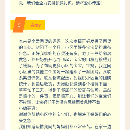
息，我们会全力安排配送礼包，请将爱心传递！
5
Amy
本来是个爱囤货的妈妈，这次疫情正好发挥了囤货
的长处。封闭了一个月，小区里好多宝宝奶粉尿布
告急。正好我家娃的存货还有多，匀了一些给邻居
救急，邻居奶奶开心到飞起，宝宝的口粮屁粮得到
了缓解。为了帮助更多小区的宝宝，宝妈，我连同
小区里的其他三个宝妈一起组织了一起团购，从联
系渠道供货，联系物流配送，到组织小区里的团购
统计，到最后收货，无接触配送到各个楼幢下面，
整整忙了三天，得到了邻居们的赞赏与认可。虽然
是很小的一件事，但是很开心，能让我们的宝宝们
不挨饿，让宝妈们不为没有屁粮而着急睡不着
小编寄语：
谢谢你帮助小区中的宝宝们，也解决了妈妈们的心
头之急！
我们知道疫情期间的妈妈们都非常辛苦。在家一边