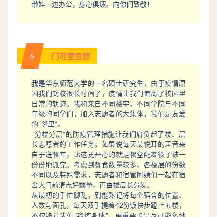
带娃一边办公，身心俱疲。向你们致敬！
6
门可里忽然
我是华东师范大学的一名硕士研究生，由于疫情原
因我们封校很长时间了，疫情让我们偏离了校园里
日常的轨迹。我和来自不同楼宇、不同学院与不同
年级的同学们，加入志愿者的大集体，我们是友爱
的“邻里”。
“分楼分层”的防疫管理措施让我们肩负起了楼、层
长志愿者的工作任务。如果说每天最悦耳的声音来
自于送餐车，比这更开心的就是餐盒配着筷子被一
份份地派完。考虑到餐食数量较多、各楼层的份数
不同以及特殊需求，志愿者和宿管阿姨们一起在宿
舍大门前清点好数量，再由楼层长分发。
从最初的手忙脚乱，到能熟记将每个宿舍的位置、
人数与面孔，每天双手提着42份饭快步蹬上五楼，
不仅能让我们“锻炼身体”，更重要的是尽可能多地