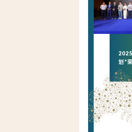
20
划”荣