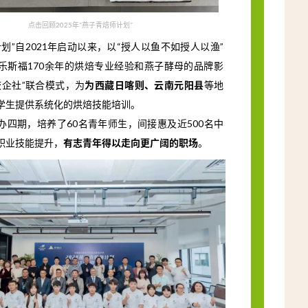
点击回顾2025年“燕子青焙师计划”
划”自2021年启动以来，以“授人以鱼不如授人以渔”
乐斯福170余年的烘焙专业经验和燕子酵母的品牌影
校企社”联合模式，为
为西藏日喀则、云南元阳县
等地
学生提供系统化的烘焙技能培训。
办四期，培养了60名青年师生，间接惠及近500名中
职业技能提升，
有志青年得以走向更广阔的职场
。