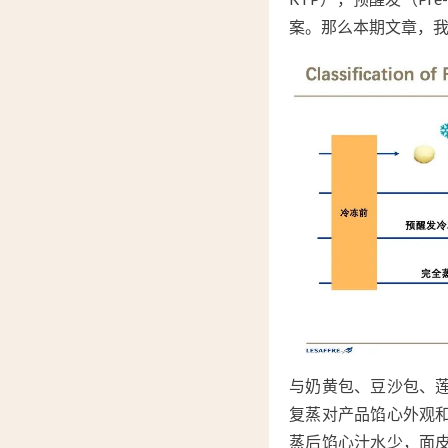
案。那么本期文章，
与奶黄包、豆沙包、
复蒸对产品馅心外观
蒸后馅心汁水少，面