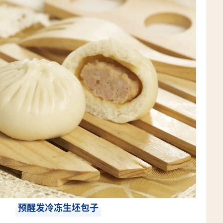
预醒发冷冻生坯包子