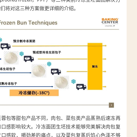
我们将对这三种方案做更详细的介绍。
莲蓉包等甜包产品不同，肉包、菜包类产品蒸熟后速冻再
和口感影响较大。冷冻面团生坯技术能够完美解决肉包复
皮口感软，嚼劲差的痛点，以及菜包复蒸后馅心色泽不够