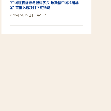
“中国植物营养与肥料学会-乐斯福中国科研基
金” 首批入选项目正式揭晓
2026年6月29日
下午1:57