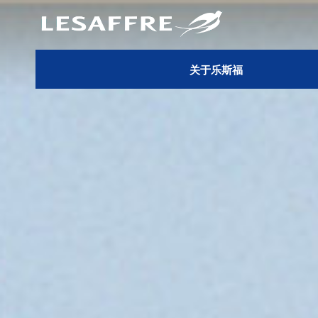
关于乐斯福