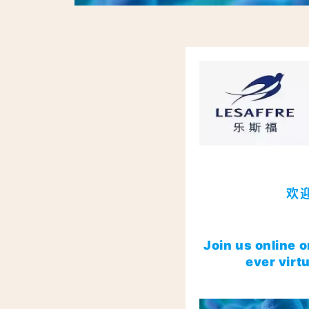
欢
Join us online 
ever vir