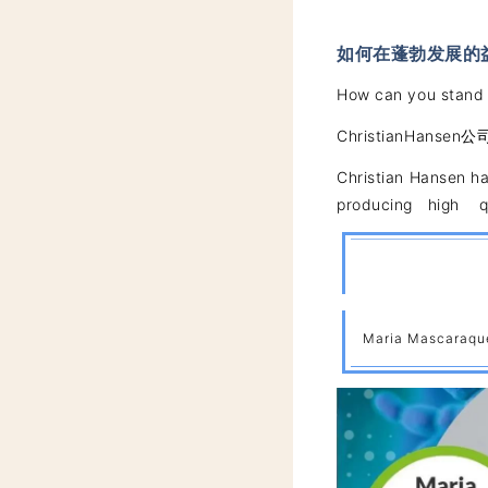
如何在蓬勃发展的
How can you stand 
ChristianHan
Christian Hansen h
producing high qua
Maria Mascaraque,