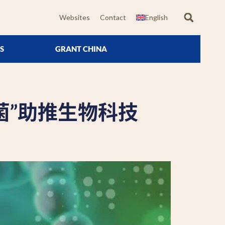
Websites
Contact
English
S
GRANT CHINA
菌”助推生物科技